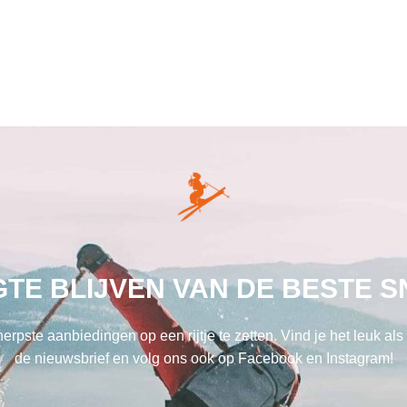
GTE BLIJVEN VAN DE BESTE 
herpste aanbiedingen op een rijtje te zetten. Vind je het leuk al
de nieuwsbrief en volg ons ook op Facebook en Instagram!