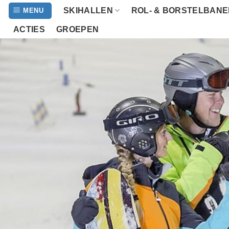
Ga
SKIHALLEN
ROL- & BORSTELBAN
MENU
naar
ACTIES
GROEPEN
inhoud