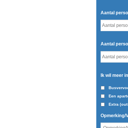
Aantal perso
Aantal pers
Ik wil meer 
Busvervo
Een apart
Extra (ou
Opmerking/