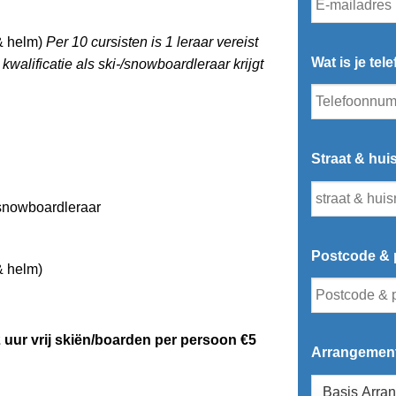
 & helm)
Per 10 cursisten is 1 leraar vereist
Wat is je t
kwalificatie als ski-/snowboardleraar krijgt
Straat & hu
/snowboardleraar
Postcode & 
& helm)
2 uur vrij skiën/boarden per persoon €5
Arrangemen