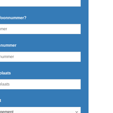
elefoonnummer?
isnummer
plaats
t