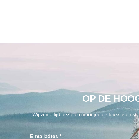
OP DE HOO
Wij zijn altijd bezig om voor jou de leukste en sc
E-mailadres *