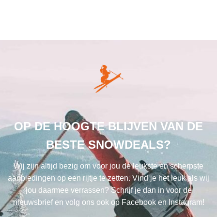
OP DE HOOGTE BLIJVEN VAN DE
BESTE SNOWDEALS?
Wij zijn altijd bezig om voor jou de leukste en scherpste
aanbiedingen op een rijtje te zetten. Vind je het leuk als wij
jou daarmee verrassen? Schrijf je dan in voor de
nieuwsbrief en volg ons ook op Facebook en Instagram!