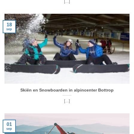
[...]
18
sep
Skiën en Snowboarden in alpincenter Bottrop
[...]
01
sep