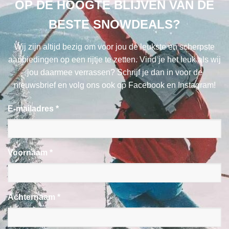
OP DE HOOGTE BLIJVEN VAN DE
BESTE SNOWDEALS?
Wij zijn altijd bezig om voor jou de leukste en scherpste
aanbiedingen op een rijtje te zetten. Vind je het leuk als wij
jou daarmee verrassen? Schrijf je dan in voor de
nieuwsbrief en volg ons ook op Facebook en Instagram!
E-mailadres *
Voornaam *
Achternaam *