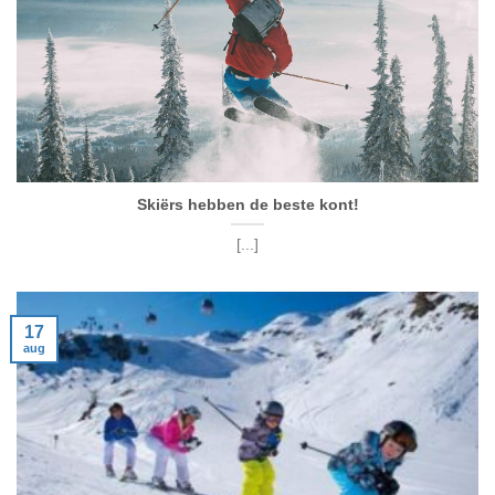
Skiërs hebben de beste kont!
[...]
17
aug