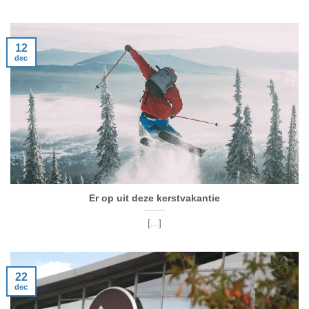
12
dec
Er op uit deze kerstvakantie
[...]
22
dec